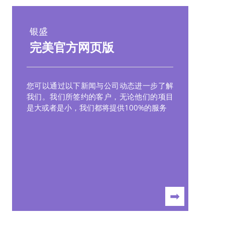
银盛
完美官方网页版
您可以通过以下新闻与公司动态进一步了解
我们。我们所签约的客户，无论他们的项目
是大或者是小，我们都将提供100%的服务
➡