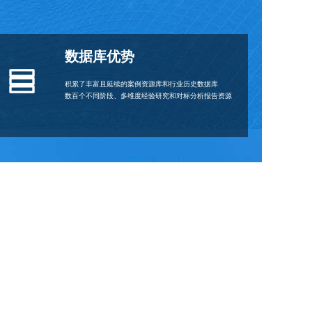
数据库优势
积累了丰富且延续的案例资源库和行业历史数据库
数百个不同阶段、多维度经验研究和对标分析报告资源