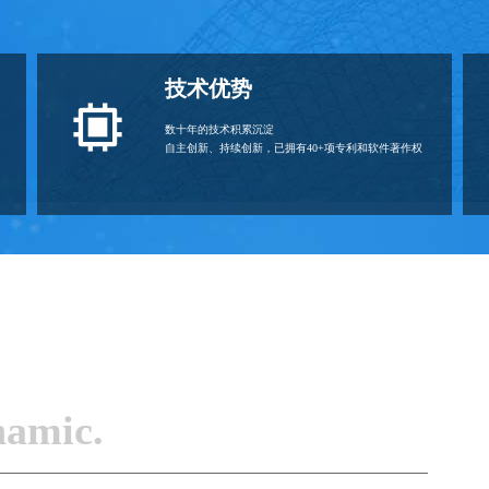
技术优势
数十年的技术积累沉淀
自主创新、持续创新，已拥有40+项专利和软件著作权
namic.