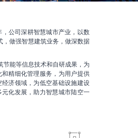
5年，公司深耕智慧城市产业，以数
模式，做强智慧建筑业务，做深数据
筑节能等信息技术和自研成果，为
化和精细化管理服务，为用户提供
空经济领域，为低空基础设施建设
多元化发展，助力智慧城市陆空一
。