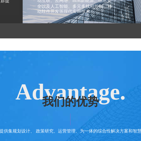
动互联、云网络、BIM
新能源、信息安
人群提
全以及人工智能、多元多线程控制、移
动软件开发等现代实用技术
Advantage.
我们的优势
提供集规划设计、 政策研究、运营管理、为一体的综合性解决方案和智