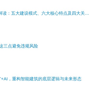
十五五低空经济基础设施解读：五大建设模式、六大核心特点及四大关键内容
好这三点避免违规风险
T+AI，重构智能建筑的底层逻辑与未来形态