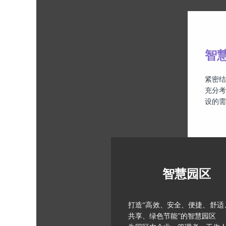
智
紧密结
充分考
设的需
智慧园区
打造“高效、安全、便捷、舒适
共享、绿色节能”的智慧园区