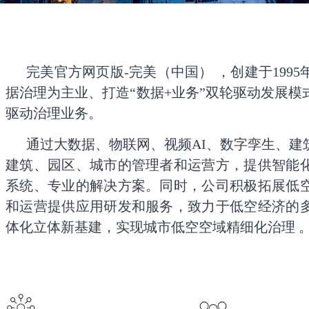
完美官方网页版-完美（中国） ，创建于199
据治理为主业、打造“数据+业务”双轮驱动发展
驱动治理业务。
通过大数据、物联网、视频AI、数字孪生、建
建筑、园区、城市的管理者和运营方，提供智能
系统、专业的解决方案。同时，公司积极拓展低
和运营提供应用研发和服务，致力于低空经济的
体化立体新基建，实现城市低空空域精细化治理 