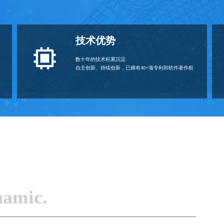
技术优势
数十年的技术积累沉淀
自主创新、持续创新，已拥有40+项专利和软件著作权
namic.