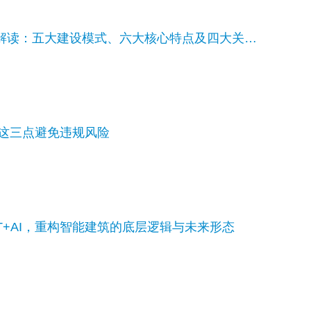
十五五低空经济基础设施解读：五大建设模式、六大核心特点及四大关键内容
好这三点避免违规风险
T+AI，重构智能建筑的底层逻辑与未来形态