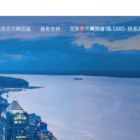
400-915-5885
完美官方网页版
服务支持
联系
完美官方网页版-完美（中国）