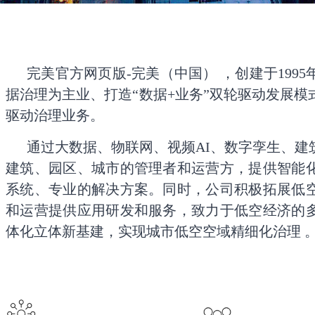
完美官方网页版-完美（中国） ，创建于199
据治理为主业、打造“数据+业务”双轮驱动发展
驱动治理业务。
通过大数据、物联网、视频AI、数字孪生、建
建筑、园区、城市的管理者和运营方，提供智能
系统、专业的解决方案。同时，公司积极拓展低
和运营提供应用研发和服务，致力于低空经济的
体化立体新基建，实现城市低空空域精细化治理 