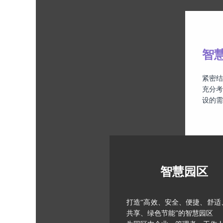
智
紧密结
充分考
设的需
智慧园区
打造“高效、安全、便捷、舒适
共享、绿色节能”的智慧园区