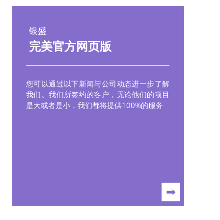
银盛
完美官方网页版
您可以通过以下新闻与公司动态进一步了解
我们。我们所签约的客户，无论他们的项目
是大或者是小，我们都将提供100%的服务
➡