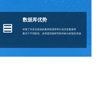
数据库优势
积累了丰富且延续的案例资源库和行业历史数据库
数百个不同阶段、多维度经验研究和对标分析报告资源