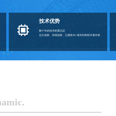
技术优势
数十年的技术积累沉淀
自主创新、持续创新，已拥有40+项专利和软件著作权
namic.