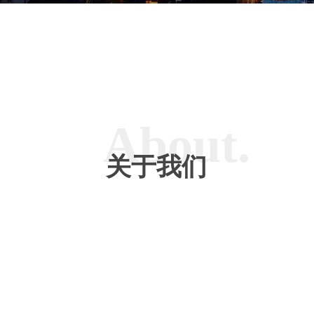
About.
关于我们