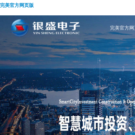
完美官方网页版
完美官方网