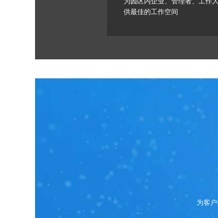
为园区内企业、管理者、工作
供最佳的工作空间
为客户