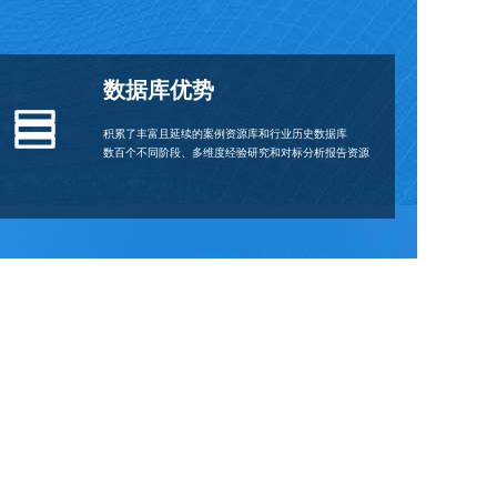
数据库优势
积累了丰富且延续的案例资源库和行业历史数据库
数百个不同阶段、多维度经验研究和对标分析报告资源