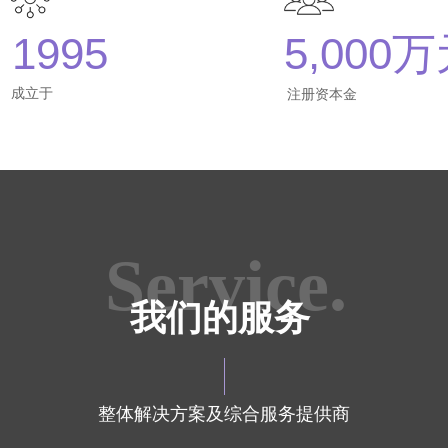
1995
5,000
成立于
注册资本金
Service.
我们的服务
整体解决方案及综合服务提供商