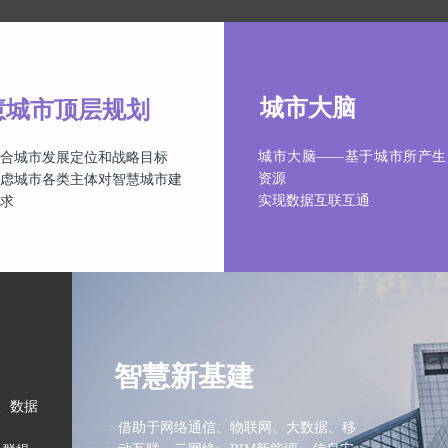
城市大脑
慧城市顶层规划
城市大脑——基于城市所产生
合城市发展定位和战略目标
资源
虑城市各类主体对智慧城市建
实现数据互联互通
求
智慧新基建
、数据
借助于网络通信、物联网、大数据、移