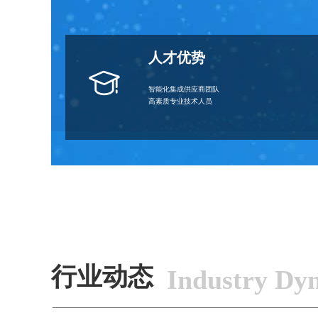
人才优势
智能化集成供应商团队
高素质专业技术人员
行业动态
Industry Dy