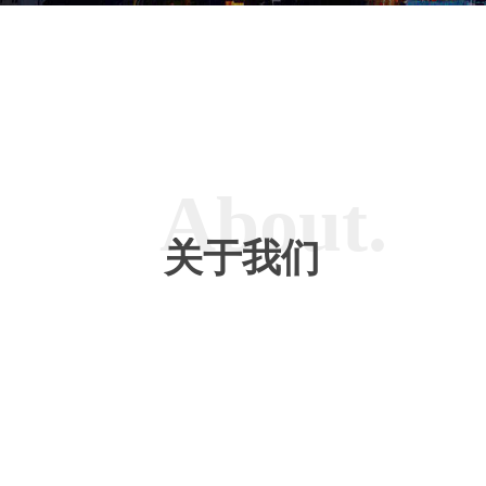
About.
关于我们