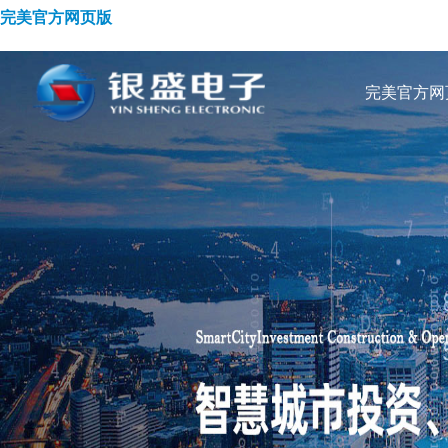
完美官方网页版
完美官方网