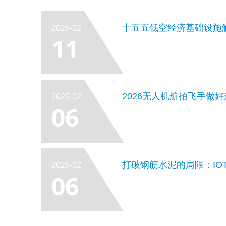
2026-02
11
2026-02
2026无人机航拍飞手做
06
2026-02
打破钢筋水泥的局限：IO
06