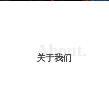
About.
关于我们