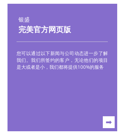
银盛
完美官方网页版
您可以通过以下新闻与公司动态进一步了解
我们。我们所签约的客户，无论他们的项目
是大或者是小，我们都将提供100%的服务
➡