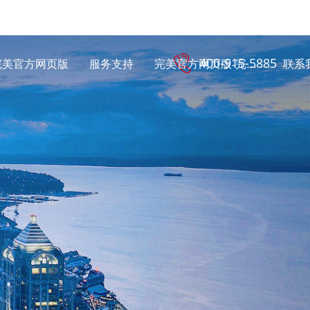
400-915-5885
完美官方网页版
服务支持
联系
完美官方网页版-完美（中国）