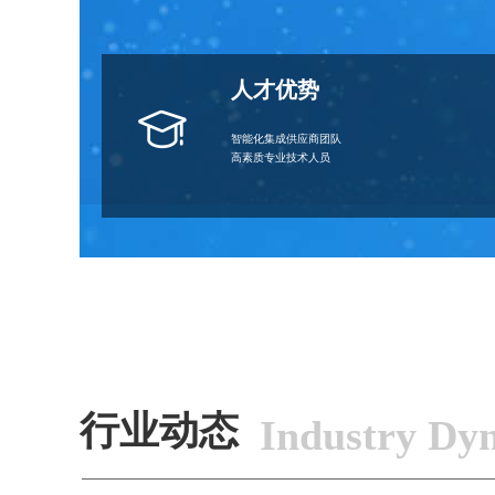
人才优势
智能化集成供应商团队
高素质专业技术人员
行业动态
Industry Dy