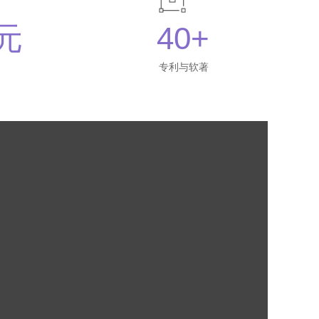
万元
40+
专利与软著