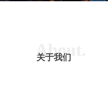
About.
关于我们