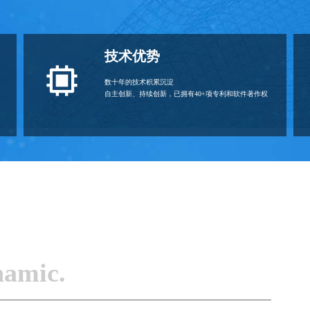
技术优势
数十年的技术积累沉淀
自主创新、持续创新，已拥有40+项专利和软件著作权
namic.