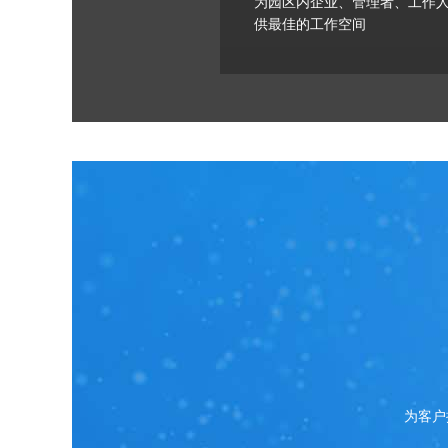
为园区内企业、管理者、工作
供最佳的工作空间
为客户