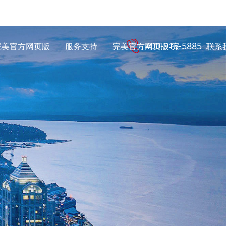
400-915-5885
完美官方网页版
服务支持
联系
完美官方网页版-完美（中国）