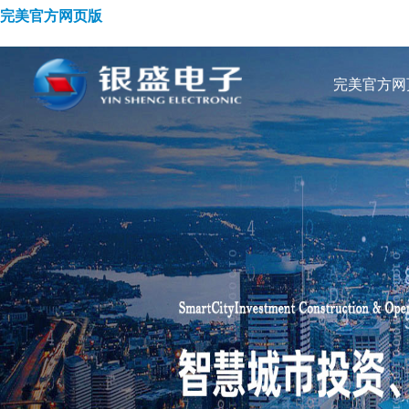
完美官方网页版
完美官方网