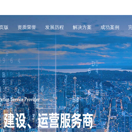
页版
资质荣誉
发展历程
解决方案
成功案例