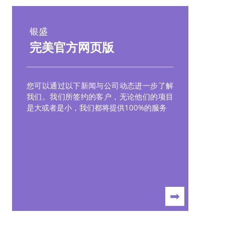
银盛
完美官方网页版
您可以通过以下新闻与公司动态进一步了解
我们。我们所签约的客户，无论他们的项目
是大或者是小，我们都将提供100%的服务
➡