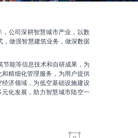
5年，公司深耕智慧城市产业，以数
模式，做强智慧建筑业务，做深数据
筑节能等信息技术和自研成果，为
化和精细化管理服务，为用户提供
空经济领域，为低空基础设施建设
多元化发展，助力智慧城市陆空一
。