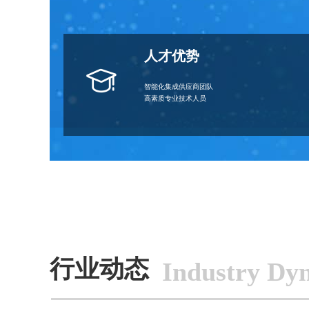
人才优势
智能化集成供应商团队
高素质专业技术人员
行业动态
Industry Dy