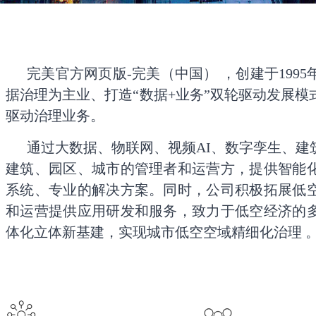
完美官方网页版-完美（中国） ，创建于199
据治理为主业、打造“数据+业务”双轮驱动发展
驱动治理业务。
通过大数据、物联网、视频AI、数字孪生、建
建筑、园区、城市的管理者和运营方，提供智能
系统、专业的解决方案。同时，公司积极拓展低
和运营提供应用研发和服务，致力于低空经济的
体化立体新基建，实现城市低空空域精细化治理 