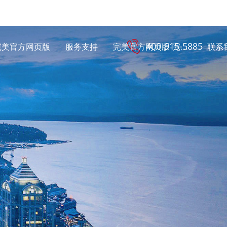
400-915-5885
完美官方网页版
服务支持
联系
完美官方网页版-完美（中国）