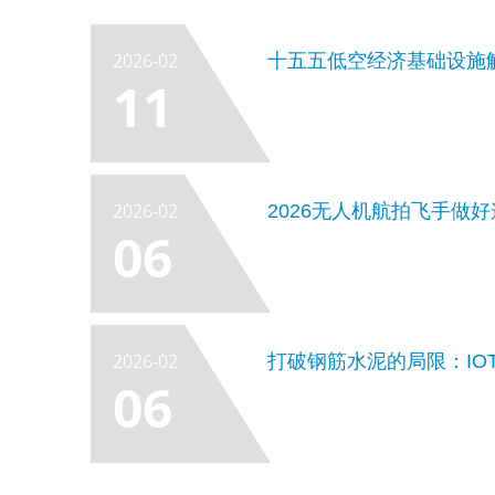
2026-02
11
2026-02
2026无人机航拍飞手做
06
2026-02
打破钢筋水泥的局限：IO
06