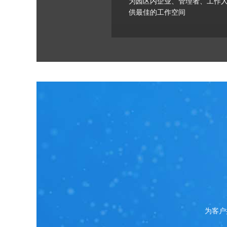
为园区内企业、管理者、工作
供最佳的工作空间
为客户