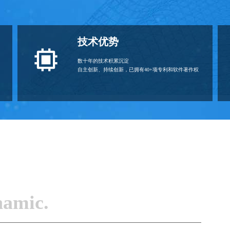
技术优势
数十年的技术积累沉淀
自主创新、持续创新，已拥有40+项专利和软件著作权
namic.