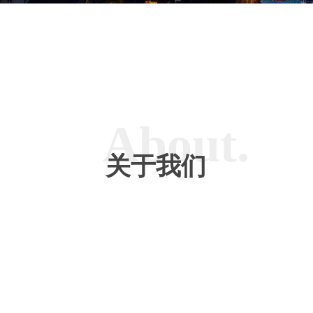
About.
关于我们