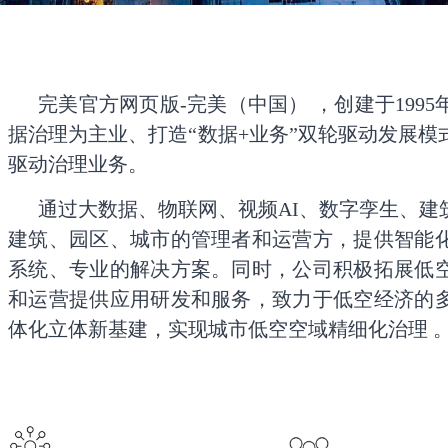
完美官方网页版-完美（中国） ，创建于199
据治理为主业、打造“数据+业务”双轮驱动发展
驱动治理业务。
通过大数据、物联网、视频AI、数字孪生、建
建筑、园区、城市的管理者和运营方，提供智能
系统、专业的解决方案。同时，公司积极拓展低
和运营提供应用研发和服务，致力于低空经济的
体化立体新基建，实现城市低空空域精细化治理 