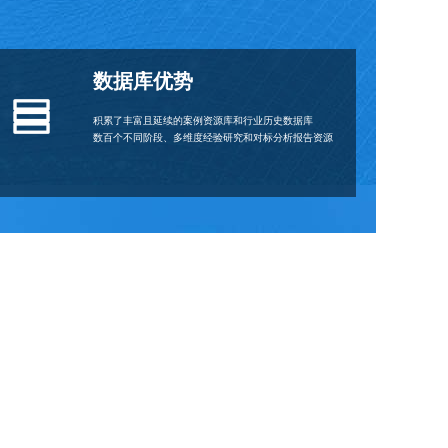
数据库优势
积累了丰富且延续的案例资源库和行业历史数据库
数百个不同阶段、多维度经验研究和对标分析报告资源