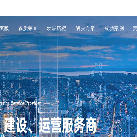
页版
资质荣誉
发展历程
解决方案
成功案例