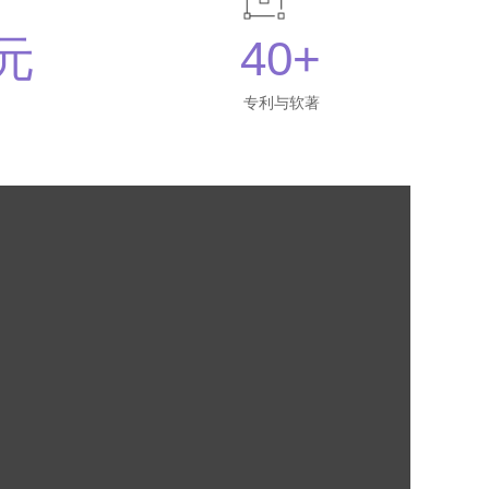
万元
40+
专利与软著