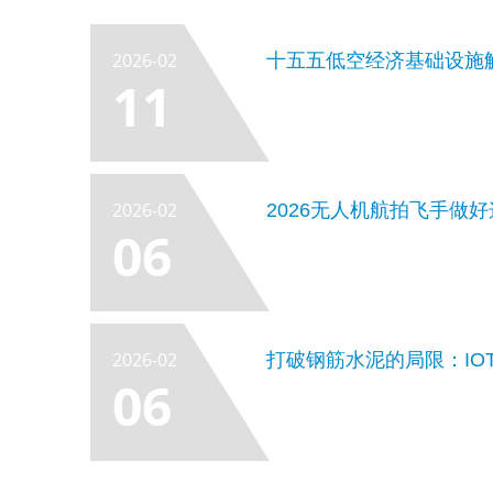
2026-02
11
2026-02
2026无人机航拍飞手做
06
2026-02
打破钢筋水泥的局限：IO
06