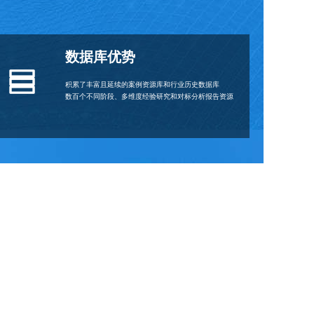
数据库优势
积累了丰富且延续的案例资源库和行业历史数据库
数百个不同阶段、多维度经验研究和对标分析报告资源