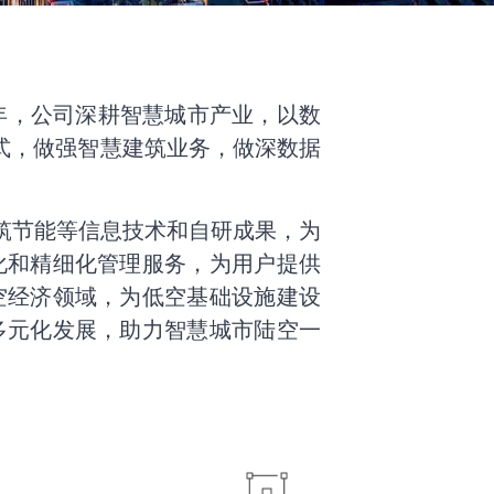
5年，公司深耕智慧城市产业，以数
模式，做强智慧建筑业务，做深数据
筑节能等信息技术和自研成果，为
化和精细化管理服务，为用户提供
空经济领域，为低空基础设施建设
多元化发展，助力智慧城市陆空一
。