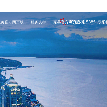
400-915-5885
完美官方网页版
服务支持
联系
完美官方网页版-完美（中国）