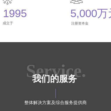
1995
5,000
成立于
注册资本金
Service.
我们的服务
整体解决方案及综合服务提供商