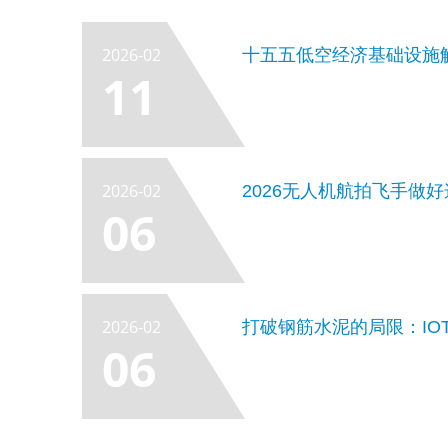
2026-02
11
2026-02
2026无人机航拍飞手做
06
2026-02
打破钢筋水泥的局限：IO
06