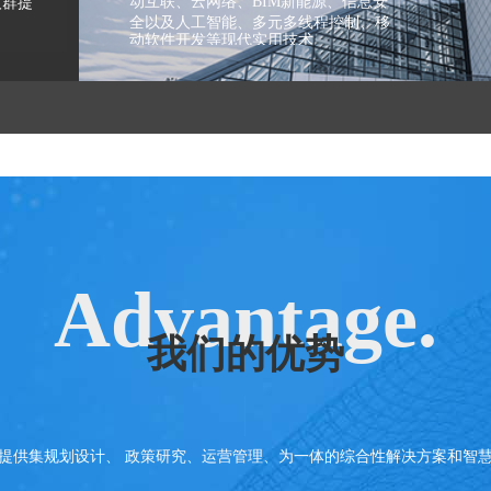
动互联、云网络、BIM
新能源、信息安
人群提
全以及人工智能、多元多线程控制、移
动软件开发等现代实用技术
Advantage.
我们的优势
提供集规划设计、 政策研究、运营管理、为一体的综合性解决方案和智