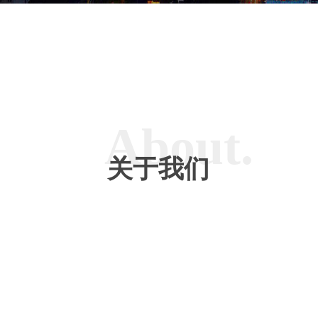
About.
关于我们