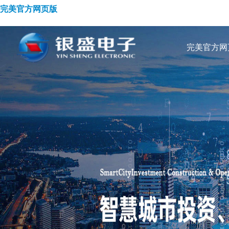
完美官方网页版
完美官方网