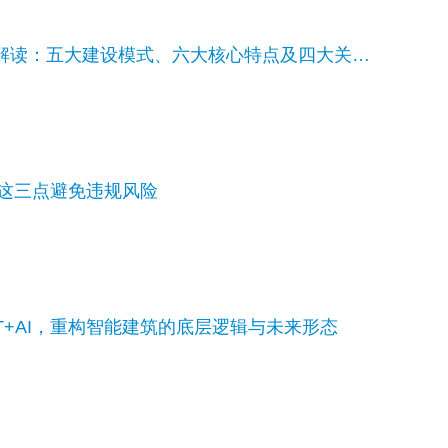
十五五低空经济基础设施解读：五大建设模式、六大核心特点及四大关键内容
好这三点避免违规风险
T+AI，重构智能建筑的底层逻辑与未来形态