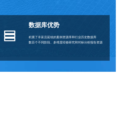
数据库优势
积累了丰富且延续的案例资源库和行业历史数据库
数百个不同阶段、多维度经验研究和对标分析报告资源