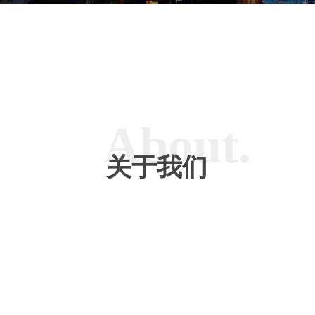
About.
关于我们