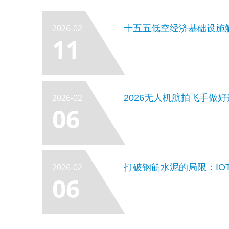
2026-02
11
2026-02
2026无人机航拍飞手做
06
2026-02
打破钢筋水泥的局限：IO
06