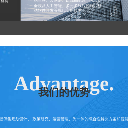
动互联、云网络、BIM
新能源、信息安
人群提
全以及人工智能、多元多线程控制、移
动软件开发等现代实用技术
Advantage.
我们的优势
提供集规划设计、 政策研究、运营管理、为一体的综合性解决方案和智