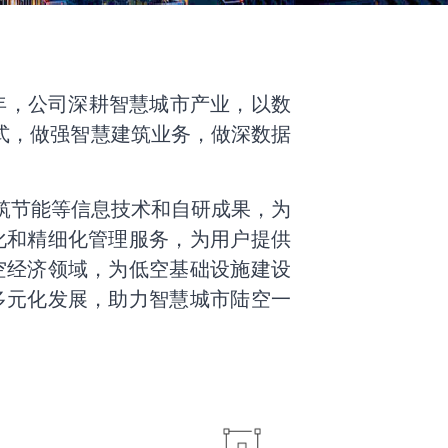
5年，公司深耕智慧城市产业，以数
模式，做强智慧建筑业务，做深数据
筑节能等信息技术和自研成果，为
化和精细化管理服务，为用户提供
空经济领域，为低空基础设施建设
多元化发展，助力智慧城市陆空一
。