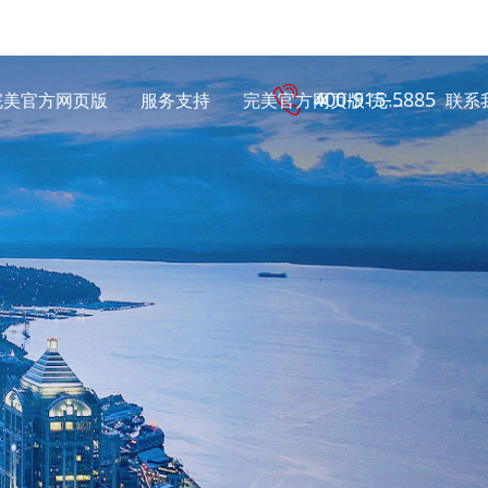
400-915-5885
完美官方网页版
服务支持
联系
完美官方网页版-完美（中国）