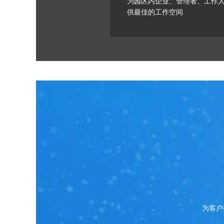
为园区内企业、管理者、工作
供最佳的工作空间
为客户