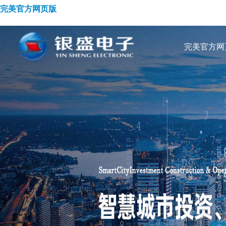
完美官方网页版
完美官方网