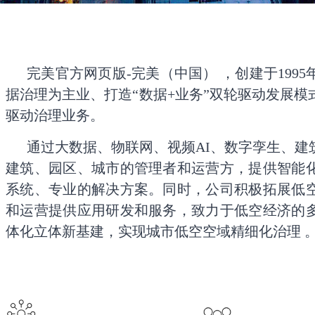
完美官方网页版-完美（中国） ，创建于199
据治理为主业、打造“数据+业务”双轮驱动发展
驱动治理业务。
通过大数据、物联网、视频AI、数字孪生、建
建筑、园区、城市的管理者和运营方，提供智能
系统、专业的解决方案。同时，公司积极拓展低
和运营提供应用研发和服务，致力于低空经济的
体化立体新基建，实现城市低空空域精细化治理 