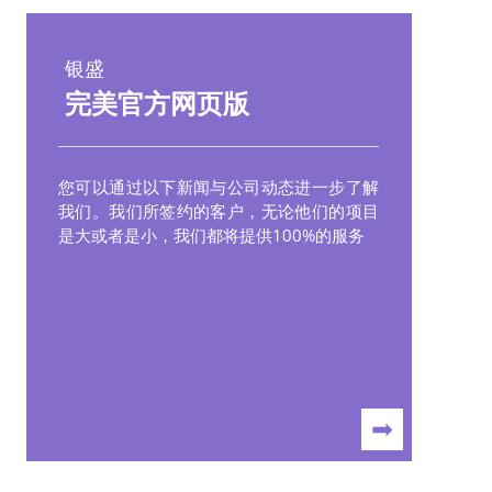
银盛
完美官方网页版
您可以通过以下新闻与公司动态进一步了解
我们。我们所签约的客户，无论他们的项目
是大或者是小，我们都将提供100%的服务
➡