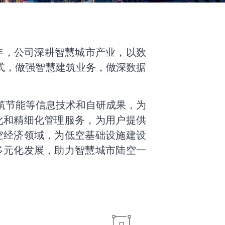
5年，公司深耕智慧城市产业，以数
模式，做强智慧建筑业务，做深数据
筑节能等信息技术和自研成果，为
化和精细化管理服务，为用户提供
空经济领域，为低空基础设施建设
多元化发展，助力智慧城市陆空一
。