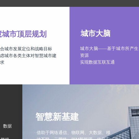
城市大脑
慧城市顶层规划
城市大脑——基于城市所产生
合城市发展定位和战略目标
资源
虑城市各类主体对智慧城市建
实现数据互联互通
求
智慧新基建
、数据
借助于网络通信、物联网、大数据、移