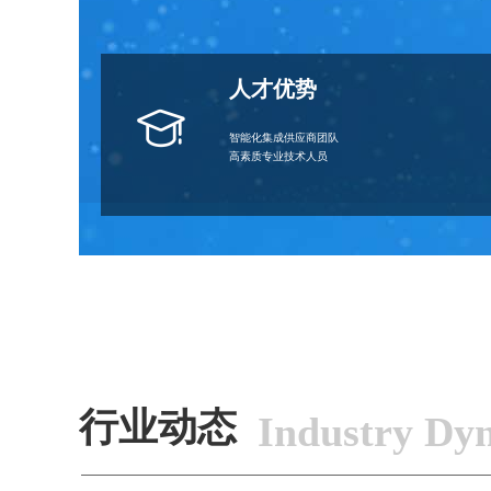
人才优势
智能化集成供应商团队
高素质专业技术人员
行业动态
Industry Dy