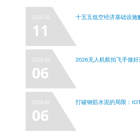
2026-02
11
2026-02
2026无人机航拍飞手做
06
2026-02
打破钢筋水泥的局限：IO
06