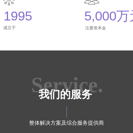
1995
5,000
成立于
注册资本金
Service.
我们的服务
整体解决方案及综合服务提供商