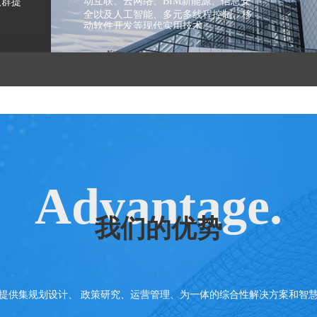
动互联、云网络、BIM
新能源、信息安
人群提
全以及人工智能、多元多线程控制、移
动软件开发等现代实用技术
Advantage.
我们的优势
提供集规划设计、 政策研究、运营管理、为一体的综合性解决方案和智