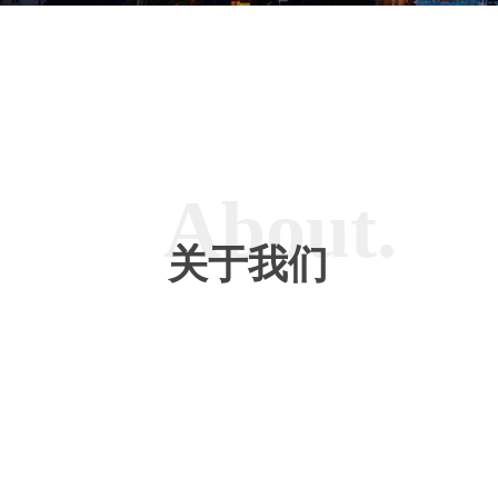
About.
关于我们