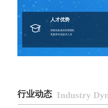
人才优势
智能化集成供应商团队
高素质专业技术人员
行业动态
Industry Dy