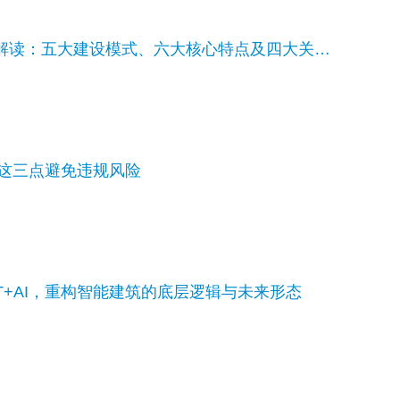
十五五低空经济基础设施解读：五大建设模式、六大核心特点及四大关键内容
好这三点避免违规风险
T+AI，重构智能建筑的底层逻辑与未来形态