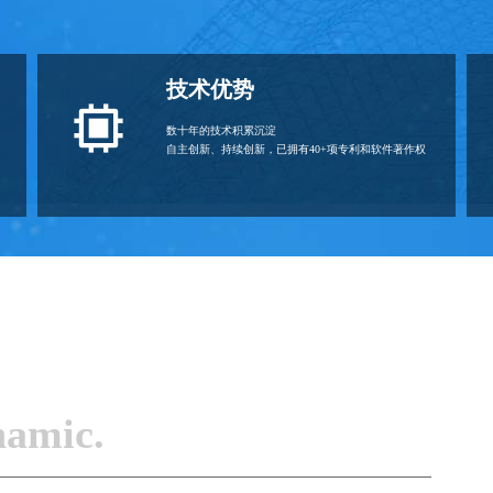
技术优势
数十年的技术积累沉淀
自主创新、持续创新，已拥有40+项专利和软件著作权
namic.