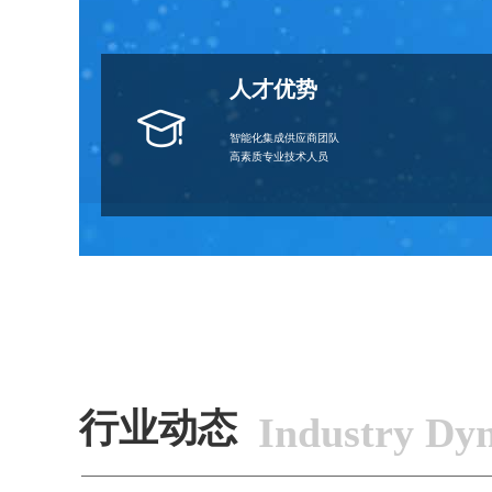
人才优势
智能化集成供应商团队
高素质专业技术人员
行业动态
Industry Dy