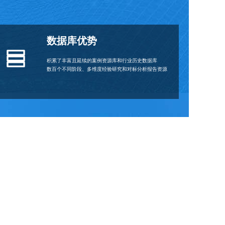
数据库优势
积累了丰富且延续的案例资源库和行业历史数据库
数百个不同阶段、多维度经验研究和对标分析报告资源