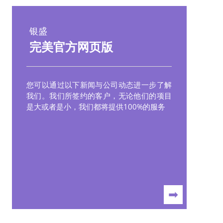
银盛
完美官方网页版
您可以通过以下新闻与公司动态进一步了解
我们。我们所签约的客户，无论他们的项目
是大或者是小，我们都将提供100%的服务
➡