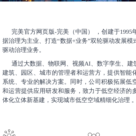
完美官方网页版-完美（中国） ，创建于199
据治理为主业、打造“数据+业务”双轮驱动发展
驱动治理业务。
通过大数据、物联网、视频AI、数字孪生、建
建筑、园区、城市的管理者和运营方，提供智能
系统、专业的解决方案。同时，公司积极拓展低
和运营提供应用研发和服务，致力于低空经济的
体化立体新基建，实现城市低空空域精细化治理 