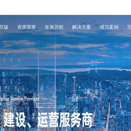
页版
资质荣誉
发展历程
解决方案
成功案例