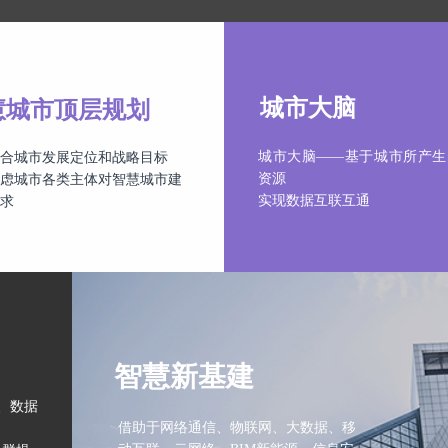
城市大脑
慧城市顶层规划
城市大脑——基于城市所产生
合城市发展定位和战略目标
资源
虑城市各类主体对智慧城市建
实现数据互联互通
求
智慧新基建
、数据
借助于网络通信、物联网、大数据、移