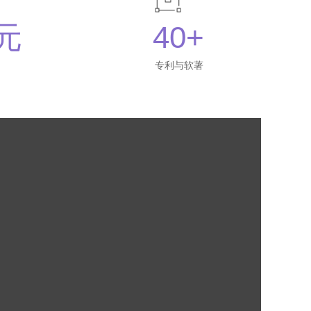
万元
40+
专利与软著