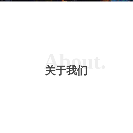
About.
关于我们