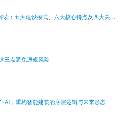
十五五低空经济基础设施解读：五大建设模式、六大核心特点及四大关键内容
好这三点避免违规风险
T+AI，重构智能建筑的底层逻辑与未来形态