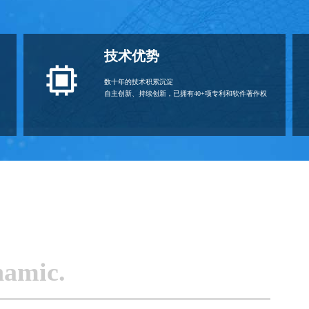
技术优势
数十年的技术积累沉淀
自主创新、持续创新，已拥有40+项专利和软件著作权
namic.