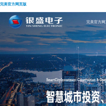
完美官方网页版
完美官方网