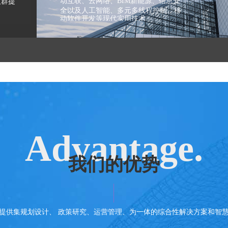
动互联、云网络、BIM
新能源、信息安
人群提
全以及人工智能、多元多线程控制、移
动软件开发等现代实用技术
Advantage.
我们的优势
提供集规划设计、 政策研究、运营管理、为一体的综合性解决方案和智