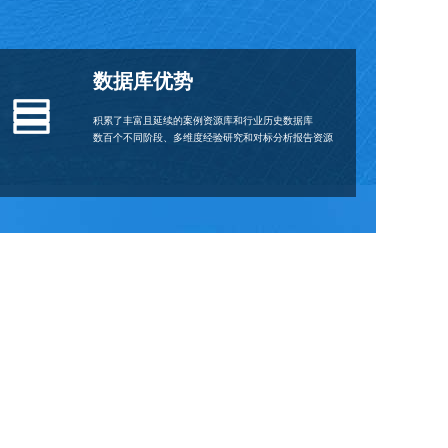
数据库优势
积累了丰富且延续的案例资源库和行业历史数据库
数百个不同阶段、多维度经验研究和对标分析报告资源