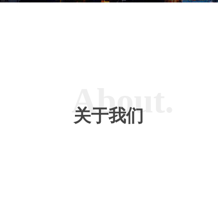
About.
关于我们