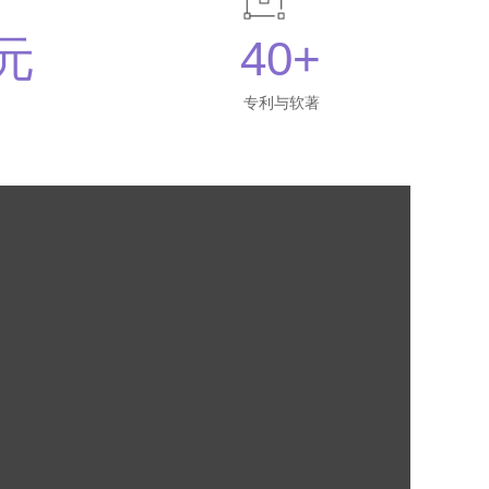
万元
40+
专利与软著